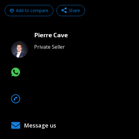
Add to compare
Share
Facebook
Mastodon
Pierre Cave
Email
Partager
Private Seller
CHAT VIA WHATSAPP
068*******
Show Number
Message us