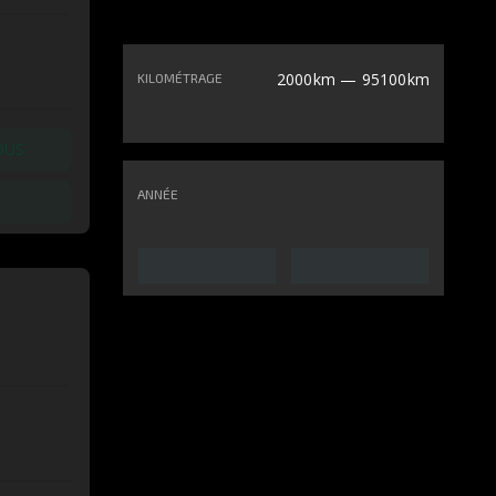
2000km — 95100km
KILOMÉTRAGE
OUS
ANNÉE