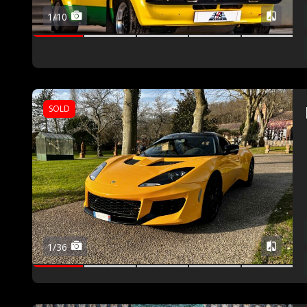
1/10
SOLD
1/36