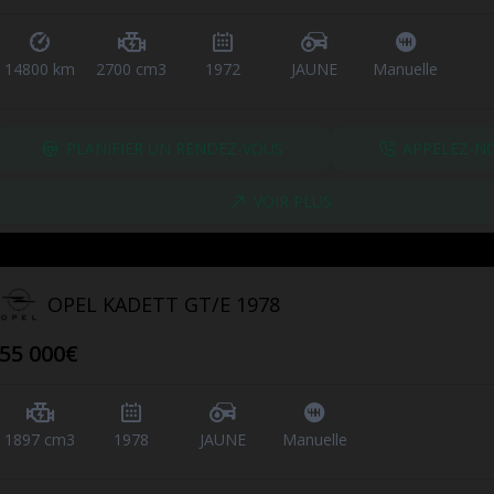
14800 km
2700 cm3
1972
JAUNE
Manuelle
PLANIFIER UN RENDEZ-VOUS
APPELEZ-N
VOIR PLUS
OPEL KADETT GT/E 1978
55 000€
1897 cm3
1978
JAUNE
Manuelle