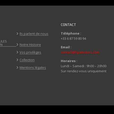
CONTACT
Téléphone :
Ils parlent de nous
+33 6 87 59 80 94
ULES
ON
Notre Histoire
Email :
Vos privilèges
contact@hpamotors.com
Collection
Horaires :
Lundi – Samedi : 9h00 – 20h00
Mentions légales
Sur rendez-vous uniquement