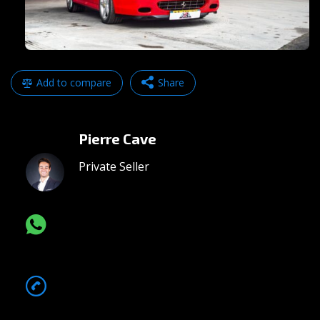
Add to compare
Share
Facebook
Mastodon
Pierre Cave
Email
Partager
Private Seller
CHAT VIA WHATSAPP
068*******
Show Number