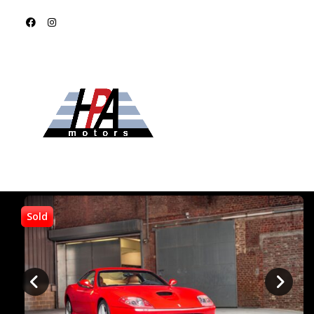
FERRARI 575 M
MARANELLO 2005
95 000€
Sold