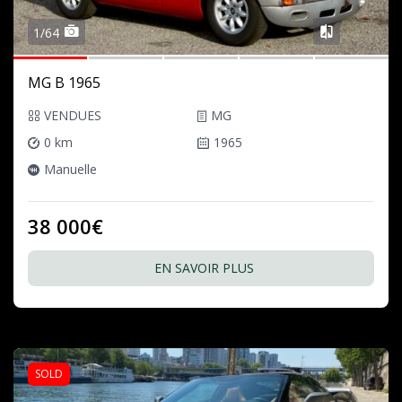
1/64
MG B 1965
VENDUES
MG
0 km
1965
Manuelle
38 000€
EN SAVOIR PLUS
SOLD