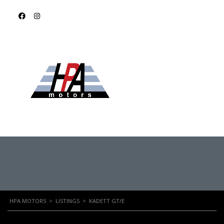
KADETT GT/E
HPA MOTORS
>
LISTINGS
>
KADETT GT/E