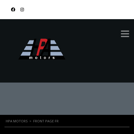
878-9674-4455
FRONT PAGE FR
HPA MOTORS
>
FRONT PAGE FR