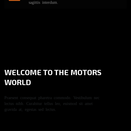
sagittis interdum.
WELCOME TO THE
MOTORS
WORLD
Praesent consequat pharetra commodo. Vestibulum nec
lectus nibh. Curabitur tellus leo, euismod sit amet
gravida at, egestas sed lectus.