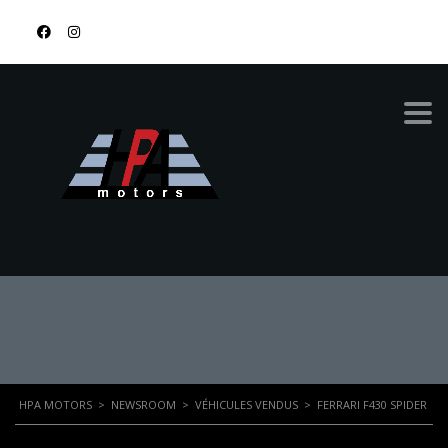
878-9674-4455
FERRARI F430
SPIDER
HPA MOTORS
>
NEWSROOM
>
VÉHICULES VENDUS
>
FERRARI F430 SPIDER