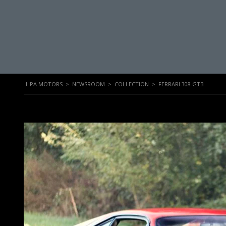
HPA MOTORS
>
NEWSROOM
>
COLLECTION
>
FERRARI 308 GTB