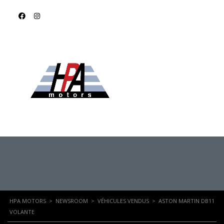
ASTON MARTIN
DB11 VOLANTE
HPA MOTORS
>
NEWSROOM
>
VÉHICULES VENDUS
>
ASTON MARTIN DB11
VOLANTE