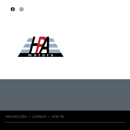
XC90 T8
HPA MOTORS
>
LISTINGS
>
XC90 T8