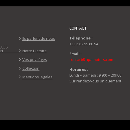
CONTACT
Téléphone :
Ils parlent de nous
+33 6 87 59 80 94
ULES
ON
Notre Histoire
Email :
Vos privilèges
contact@hpamotors.com
Collection
Horaires :
Lundi – Samedi : 9h00 – 20h00
Mentions légales
Sur rendez-vous uniquement