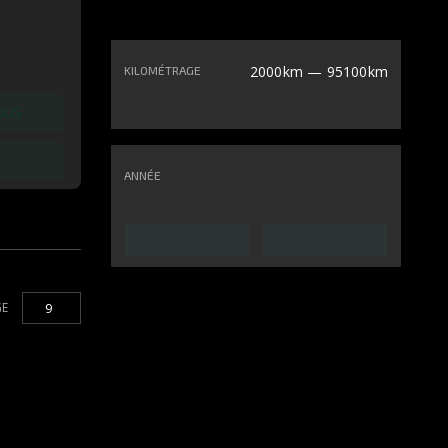
2000km — 95100km
KILOMÉTRAGE
OUS
ANNÉE
GE
9