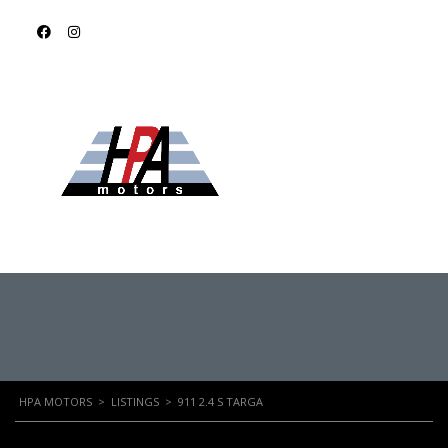
911 2.4 S TARGA
HPA MOTORS
>
LISTINGS
>
911 2.4 S TARGA