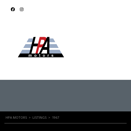
1967
PERSONAL BIKE
HPA MOTORS
>
LISTINGS
>
1967