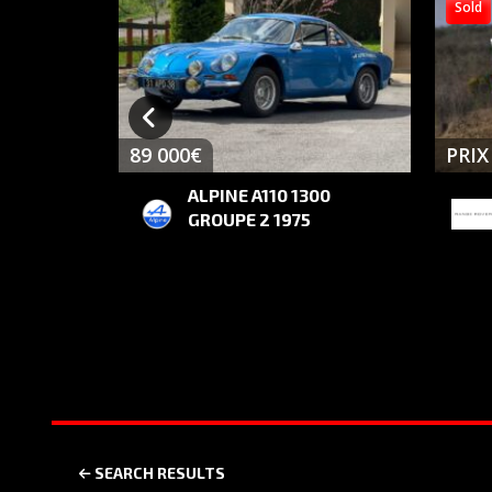
Sold
89 000€
PRI
ALPINE A110 1300
GROUPE 2 1975
SEARCH RESULTS