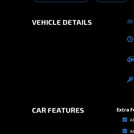
Facebo
Mas
VEHICLE DETAILS
Email
Part
CAR FEATURES
Extra F
A
Ai