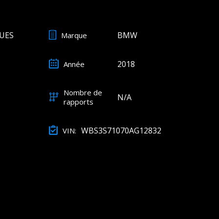
UES
BMW
Marque
2018
Année
Nombre de
N/A
rapports
WBS3S71070AG12832
VIN: