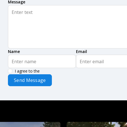
Message
Name
Email
I agree to the
Send Message