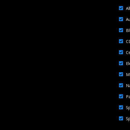
Al
Au
Bl
CD
Ce
El
MP
Na
Pa
Sp
Sp