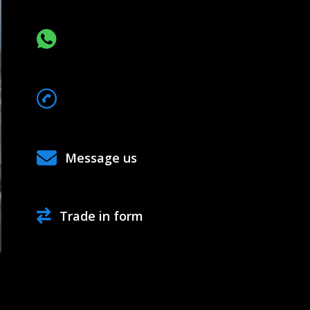
CHAT VIA WHATSAPP
068*******
Show Number
Message us
Trade in form