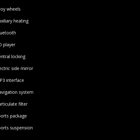
loy wheels
xiliary heating
uetooth
 player
ntral locking
ectric side mirror
3 interface
vigation system
rticulate filter
orts package
orts suspension