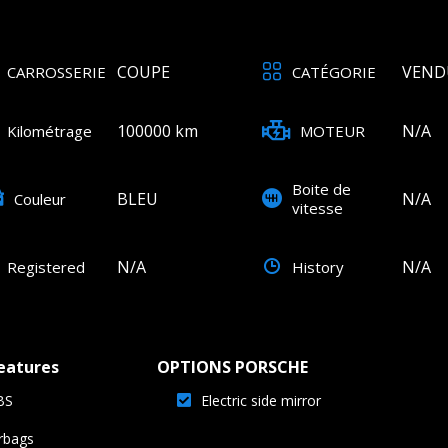
ok
todon
COUPE
VEND
CARROSSERIE
CATÉGORIE
ager
100000 km
N/A
Kilométrage
MOTEUR
Boite de
BLEU
N/A
Couleur
vitesse
N/A
N/A
Registered
History
eatures
OPTIONS PORSCHE
BS
Electric side mirror
rbags