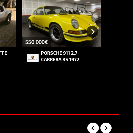
550 000€
PRIX S
TTE
PORSCHE 911 2.7
AL
CARRERA RS 1972
GR