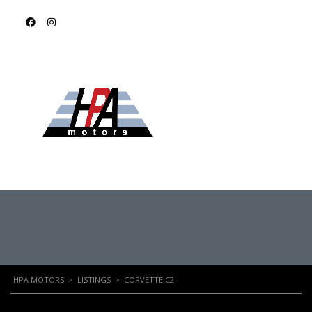
CORVETTE C2
HPA MOTORS
>
LISTINGS
>
CORVETTE C2